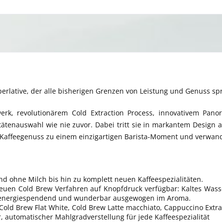
perlative, der alle bisherigen Grenzen von Leistung und Genuss sp
rk, revolutionärem Cold Extraction Process, innovativem Pano
tätenauswahl wie nie zuvor. Dabei tritt sie in markantem Design a
t Kaffeegenuss zu einem einzigartigen Barista-Moment und verwand
nd ohne Milch bis hin zu komplett neuen Kaffeespezialitäten.
 neuen Cold Brew Verfahren auf Knopfdruck verfügbar: Kaltes Wa
d, energiespendend und wunderbar ausgewogen im Aroma.
Cold Brew Flat White, Cold Brew Latte macchiato, Cappuccino Extra 
r, automatischer Mahlgradverstellung für jede Kaffeespezialität