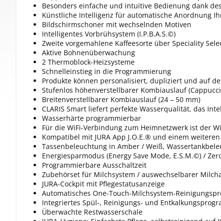
Besonders einfache und intuitive Bedienung dank des
Künstliche Intelligenz für automatische Anordnung Ih
Bildschirmschoner mit wechselnden Motiven
Intelligentes Vorbrühsystem (I.P.B.A.S.©)
Zweite vorgemahlene Kaffeesorte über Speciality Sele
Aktive Bohnenüberwachung
2 Thermoblock-Heizsysteme
Schnelleinstieg in die Programmierung
Produkte können personalisiert, dupliziert und auf de
Stufenlos höhenverstellbarer Kombiauslauf (Cappucci
Breitenverstellbarer Kombiauslauf (24 – 50 mm)
CLARIS Smart liefert perfekte Wasserqualität, das Inte
Wasserhärte programmierbar
Für die WiFi-Verbindung zum Heimnetzwerk ist der Wi
Kompatibel mit JURA App J.O.E.® und einem weiteren P
Tassenbeleuchtung in Amber / Weiß, Wassertankbele
Energiesparmodus (Energy Save Mode, E.S.M.©) / Zer
Programmierbare Ausschaltzeit
Zubehörset für Milchsystem / auswechselbarer Milcha
JURA-Cockpit mit Pflegestatusanzeige
Automatisches One-Touch-Milchsystem-Reinigungspro
Integriertes Spül-, Reinigungs- und Entkalkungspro
Überwachte Restwasserschale