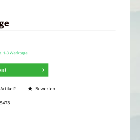
age
ca. 1-3 Werktage
en!
Artikel?
Bewerten
15478