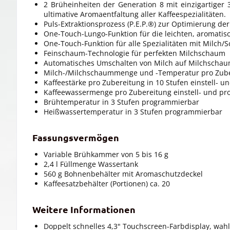
2 Brüheinheiten der Generation 8 mit einzigartige
ultimative Aromaentfaltung aller Kaffeespezialitäten.
Puls-Extraktionsprozess (P.E.P.®) zur Optimierung der 
One-Touch-Lungo-Funktion für die leichten, aromatisc
One-Touch-Funktion für alle Spezialitäten mit Milch
Feinschaum-Technologie für perfekten Milchschaum
Automatisches Umschalten von Milch auf Milchscha
Milch-/Milchschaummenge und -Temperatur pro Zube
Kaffeestärke pro Zubereitung in 10 Stufen einstell- 
Kaffeewassermenge pro Zubereitung einstell- und p
Brühtemperatur in 3 Stufen programmierbar
Heißwassertemperatur in 3 Stufen programmierbar
Fassungsvermögen
Variable Brühkammer von 5 bis 16 g
2,4 l Füllmenge Wassertank
560 g Bohnenbehälter mit Aromaschutzdeckel
Kaffeesatzbehälter (Portionen) ca. 20
Weitere Informationen
Doppelt schnelles 4,3" Touchscreen-Farbdisplay, wahl