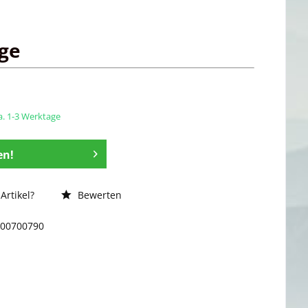
age
ca. 1-3 Werktage
en!
Artikel?
Bewerten
300700790